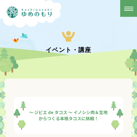
イベント・講座
～ ジビエ de タコス ～ イノシシ肉＆生地
からつくる本格タコスに挑戦！