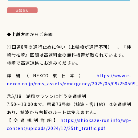
お知らせ
◆
上越方面
からご来園
①国道8号の通行止めに伴い（上輪橋が通行不可） 、『柿
崎⇋柏崎』区間は高速料金の無料措置が取られています。
柿崎で高速道路にお進みください。
詳細（NEXCO東日本）
https://www.e-
nexco.co.jp/cms_assets/emergency/2025/05/09/250509
②5/18 潮風マラソンに伴う交通規制
7:50～13:00まで、県道73号線（鯨波・宮川線）は交通規制
あり、鯨波から右折のルートは使えません。
【交通規制詳細】
https://shiokaze-run.info/wp-
content/uploads/2024/12/25th_traffic.pdf