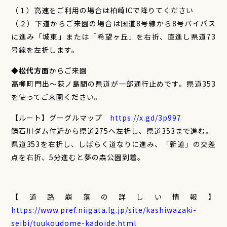
（１）高速をご利用の場合は柏崎ICで降りてください
（２）下道からご来園の場合は国道8号線から8号バイパス
に進み「城東」または「希望ヶ丘」を右折、直進し県道73
号線を左折します。
◆
松代方面
からご来園
高柳町門出～荻ノ島間の県道が一部通行止めです。県道353
を使ってご来園ください。
【ルート】グーグルマップ
https://x.gd/3p997
鯖石川ダム付近から県道275へ左折し、県道353まで進む。
県道353を右折し、しばらく道なりに進み、「新道」の交差
点を右折、5分進むと夢の森公園到着。
【道路崩落の詳しい情報】
https://www.pref.niigata.lg.jp/site/kashiwazaki-
seibi/tuukoudome-kadoide.html